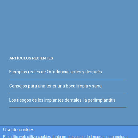
ARTÍCULOS RECIENTES
Ejemplos reales de Ortodoncia: antes y después
Consejos para una tener una boca limpia y sana
Los riesgos de los implantes dentales: la periimplantitis
Uso de cookies
Copyright 2015 Clínica Dental Santos Marino | Todos los Derechos
Este sitio web utiliza cookies, tanto propias como de terceros, para mejorar