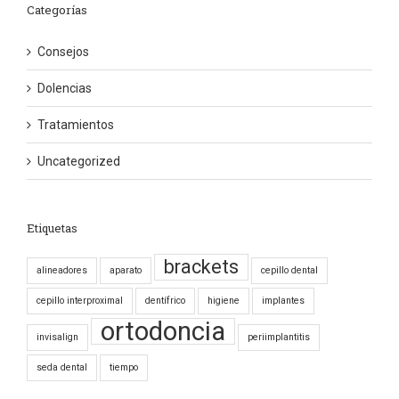
Categorías
Consejos
Dolencias
Tratamientos
Uncategorized
Etiquetas
brackets
alineadores
aparato
cepillo dental
cepillo interproximal
dentífrico
higiene
implantes
ortodoncia
invisalign
periimplantitis
seda dental
tiempo