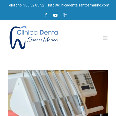
Teléfono: 980 52 85 52
|
info@clinicadentalsantosmarino.com
is