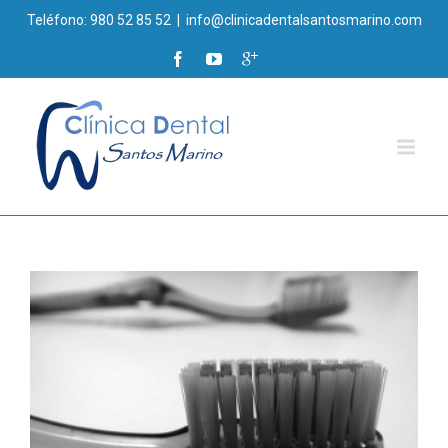
Teléfono: 980 52 85 52
|
info@clinicadentalsantosmarino.com