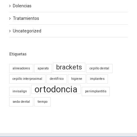
Dolencias
Tratamientos
Uncategorized
Etiquetas
brackets
alineadores
aparato
cepillo dental
cepillo interproximal
dentífrico
higiene
implantes
ortodoncia
invisalign
periimplantitis
seda dental
tiempo