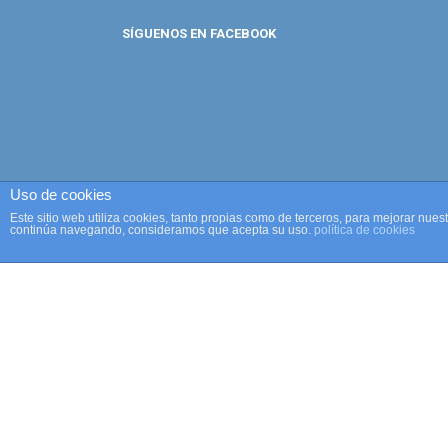
SÍGUENOS EN FACEBOOK
Uso de cookies
Este sitio web utiliza cookies, tanto propias como de terceros, para mejorar nues
continúa navegando, consideramos que acepta su uso.
política de cookies
Copyright 2015 C