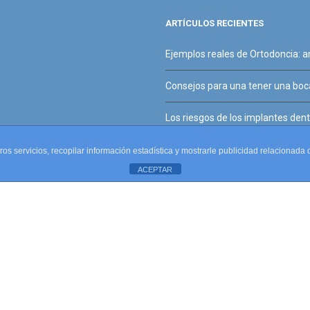
ARTÍCULOS RECIENTES
Ejemplos reales de Ortodoncia: 
Consejos para una tener una boca
Los riesgos de los implantes denta
tros servicios, recopilar información estadística y mostrarle publicidad relacionad
ACEPTAR
línica Dental Santos Marino | Todos los Derechos Reservados | Diseño web
El Pan