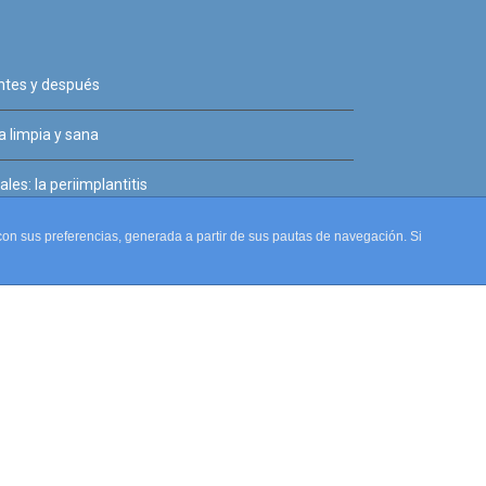
antes y después
 limpia y sana
les: la periimplantitis
a con sus preferencias, generada a partir de sus pautas de navegación. Si
golín - Ad Serving