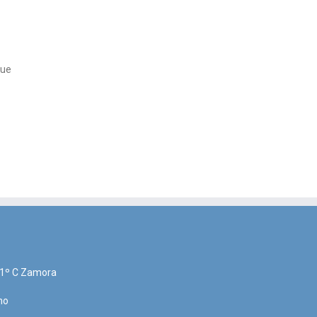
que
, 1º C Zamora
no