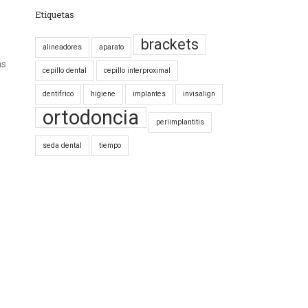
Etiquetas
brackets
alineadores
aparato
as
cepillo dental
cepillo interproximal
dentífrico
higiene
implantes
invisalign
ortodoncia
periimplantitis
seda dental
tiempo