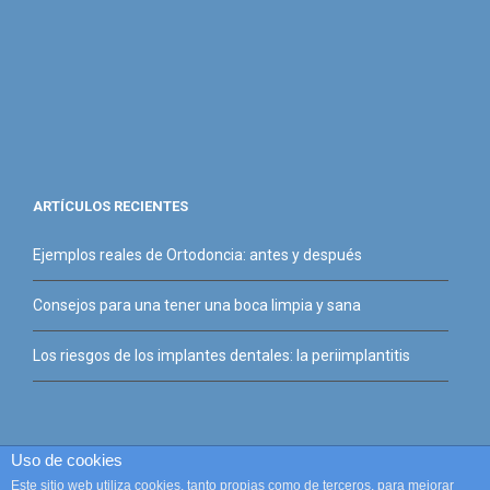
ARTÍCULOS RECIENTES
Ejemplos reales de Ortodoncia: antes y después
Consejos para una tener una boca limpia y sana
Los riesgos de los implantes dentales: la periimplantitis
Uso de cookies
Copyright 2015 Clínica Dental Santos Marino | Todos los Derechos
Este sitio web utiliza cookies, tanto propias como de terceros, para mejorar