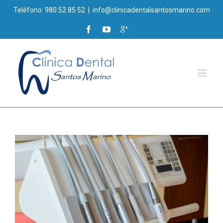
Teléfono: 980 52 85 52
|
info@clinicadentalsantosmarino.com
is