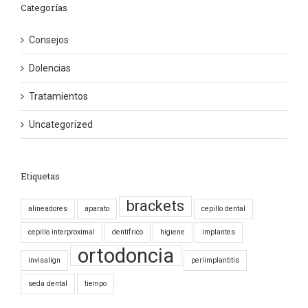
Categorías
Consejos
Dolencias
Tratamientos
Uncategorized
Etiquetas
brackets
alineadores
aparato
cepillo dental
cepillo interproximal
dentífrico
higiene
implantes
ortodoncia
invisalign
periimplantitis
seda dental
tiempo