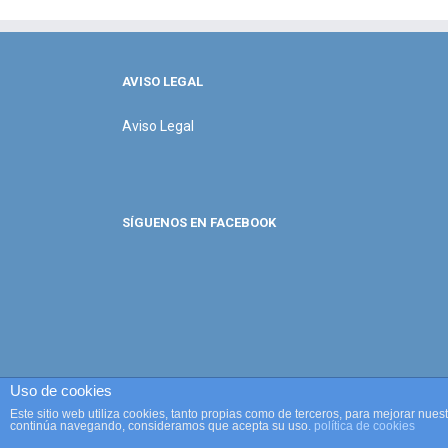
AVISO LEGAL
Aviso Legal
SÍGUENOS EN FACEBOOK
Uso de cookies
Este sitio web utiliza cookies, tanto propias como de terceros, para mejorar nues
continúa navegando, consideramos que acepta su uso.
política de cookies