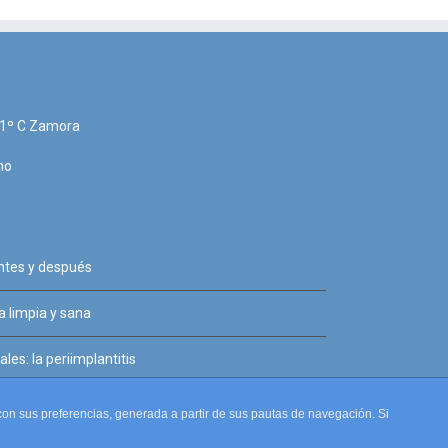
, 1º C Zamora
no
antes y después
 limpia y sana
les: la periimplantitis
a con sus preferencias, generada a partir de sus pautas de navegación. Si