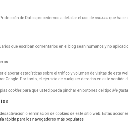
 Protección de Datos procedemos a detallar el uso de
cookies
que hace e
s
:
usuarios que escriban comentarios en el blog sean humanos y no aplica
ceros
:
r elaborar estadísticas sobre el tráfico y volumen de visitas de esta web.
or Google. Por tanto, el ejercicio de cualquier derecho en este senti
opias
cookies
para que usted pueda pinchar en botones del tipo
Me gusta
kies
sactivación o eliminación de cookies de este sitio web. Estas acciones
uía rápida para los navegadores más populares
.