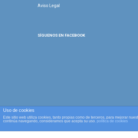
Aviso Legal
SÍGUENOS EN FACEBOOK
Uso de cookies
Este sitio web utiliza cookies, tanto propias como de terceros, para mejorar nues
continúa navegando, consideramos que acepta su uso.
política de cookies