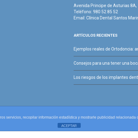
Avenida Principe de Asturias 8A
Teléfono: 980 52 85 52
Email:
Clínica Dental Santos Mari
ARTÍCULOS RECIENTES
Ejemplos reales de Ortodoncia: 
Consejos para una tener una boca
Los riesgos de los implantes denta
tros servicios, recopilar información estadística y mostrarle publicidad relacionad
ACEPTAR