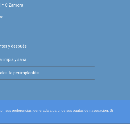
, 1º C Zamora
no
antes y después
 limpia y sana
les: la periimplantitis
a con sus preferencias, generada a partir de sus pautas de navegación. Si